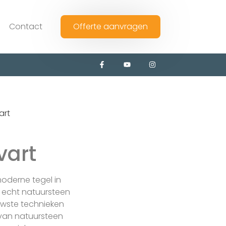
Contact
Offerte aanvragen
art
vart
moderne tegel in
n echt natuursteen
euwste technieken
g van natuursteen