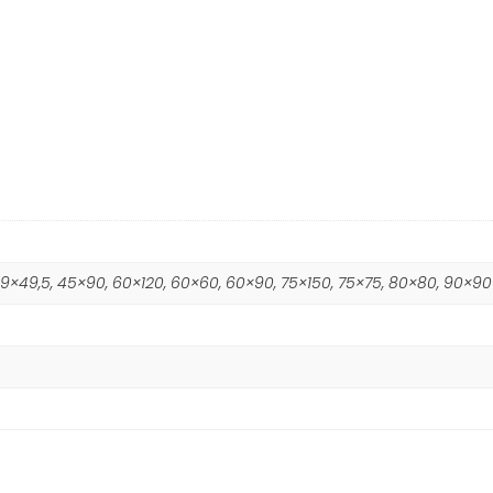
2,9×49,5, 45×90, 60×120, 60×60, 60×90, 75×150, 75×75, 80×80, 90×90