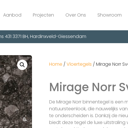
Aanbod
Projecten
Over Ons
Showroom
s 431 3371 BH, Hardinxveld-Giessendam
Home
/
Vloertegels
/ Mirage Norr Sv
Mirage Norr S
De Mirage Norr binnentegel is een 
natuursteenlook, die nauwelijks va
te onderscheiden is. Dankzij de ni
biedt deze tegel de luxe uitstralin