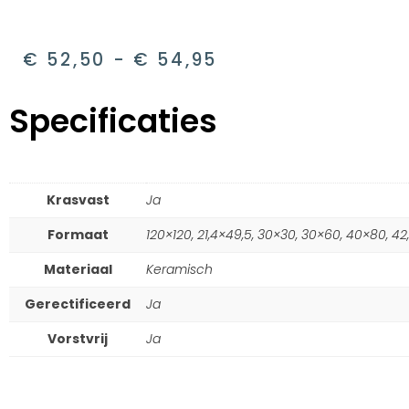
€
52,50
-
€
54,95
Specificaties
Krasvast
Ja
Formaat
120×120, 21,4×49,5, 30×30, 30×60, 40×80, 4
Materiaal
Keramisch
Gerectificeerd
Ja
Vorstvrij
Ja