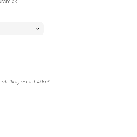
eramiek.
estelling vanaf 40m²