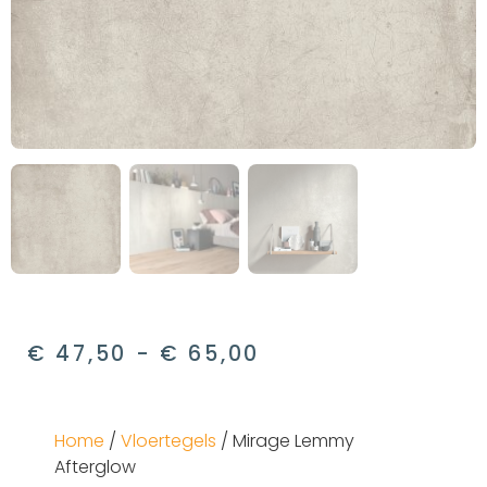
€
47,50
-
€
65,00
Home
/
Vloertegels
/ Mirage Lemmy
Afterglow