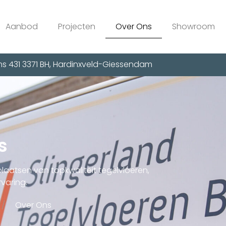
Aanbod
Projecten
Over Ons
Showroom
s 431 3371 BH, Hardinxveld-Giessendam
s
plaatsen van topkwaliteit tegelvloeren,
varing.
Over Ons