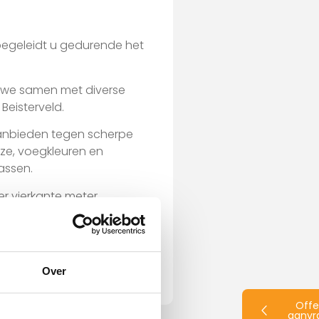
 begeleidt u gedurende het
 we samen met diverse
Beisterveld.
aanbieden tegen scherpe
ze, voegkleuren en
assen.
er vierkante meter,
ief schoonmaakadvies en
or u klaar.
Over
Offe
aanvr