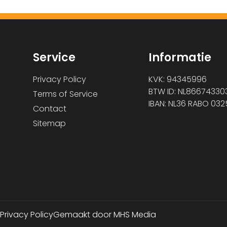
Service
Informatie
Privacy Policy
KVK: 94345996
BTW ID: NL86674330
Terms of Service
IBAN: NL36 RABO 032
Contact
Sitemap
Privacy Policy
Gemaakt door MHS Media