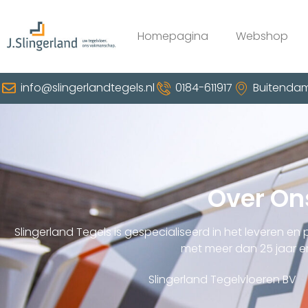
Homepagina
Webshop
info@slingerlandtegels.nl
0184-611917
Buitendam
Over On
Slingerland Tegels is gespecialiseerd in het leveren en 
met meer dan 25 jaar er
Slingerland Tegelvloeren BV