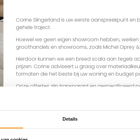
Corine Slingerland is uw eerste aanspreekpunt en
gehele traject.
Hoewel we geen eigen showroom hebben, werken
groothandels en showrooms, zoals Michel Oprey & 
Hierdoor kunnen we een breed scala aan tegels 
prijzen.
Corine adviseert u graag over materiaalkeu
formaten die het beste bij uw woning en budget p
Onze offertes zijn transparant en gespecificeerd p
inclusief tegels, arbeid en materialen.
Van het eerste contact tot de oplevering, inclus
opstookprotocol voor vloerverwarming, staan wij vo
Details
 van cookies