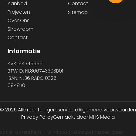
Aanbod
Contact
Projecten
Sitemap
Over Ons
Showroom
Contact
Informatie
KVK: 94345996
BTW ID: NL866743303B01
IBAN: NL36 RABO 0325
0948 10
© 2025 Alle rechten gereserveerd
Algemene voorwaarden
Privacy Policy
Gemaakt door MHS Media
const currentPath = window.location.pathname; const