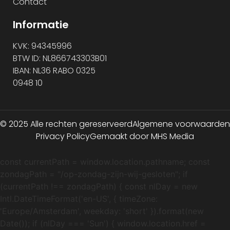
Contact
Informatie
KVK: 94345996
BTW ID: NL866743303B01
IBAN: NL36 RABO 0325
0948 10
© 2025 Alle rechten gereserveerd
Algemene voorwaarden
Privacy Policy
Gemaakt door MHS Media
const currentPath = window.location.pathname; const
zondagPath = "/op-zondag-zijn-wij-gesloten"; if
(currentPath !== zondagPath) { const nlDay = new
Intl.DateTimeFormat('en-US', { timeZone:
'Europe/Amsterdam', weekday: 'short' }).format(new
Date()); if (nlDay === 'Sun') { window.location.href =