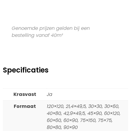
Genoemde prijzen gelden bij een
bestelling vanaf 40m²
Specificaties
Krasvast
Ja
Formaat
120×120, 21,4×49,5, 30×30, 30×60,
40×80, 42,9×49,5, 45×90, 60×120,
60×60, 60×90, 75×150, 75×75,
80×80, 90×90