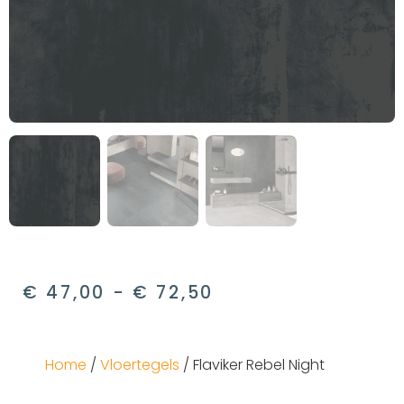
€
47,00
-
€
72,50
Home
/
Vloertegels
/ Flaviker Rebel Night