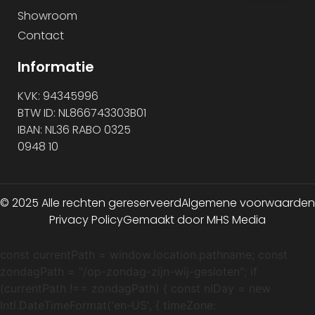
Showroom
Contact
Informatie
KVK: 94345996
BTW ID: NL866743303B01
IBAN: NL36 RABO 0325
0948 10
© 2025 Alle rechten gereserveerd
Algemene voorwaarden
Privacy Policy
Gemaakt door MHS Media
const currentPath = window.location.pathname; const
zondagPath = "/op-zondag-zijn-wij-gesloten"; if
(currentPath !== zondagPath) { const nlDay = new
Intl.DateTimeFormat('en-US', { timeZone: