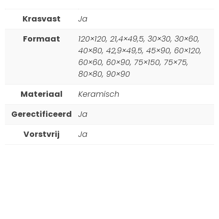
Krasvast
Ja
Formaat
120×120, 21,4×49,5, 30×30, 30×60,
40×80, 42,9×49,5, 45×90, 60×120,
60×60, 60×90, 75×150, 75×75,
80×80, 90×90
Materiaal
Keramisch
Gerectificeerd
Ja
Vorstvrij
Ja