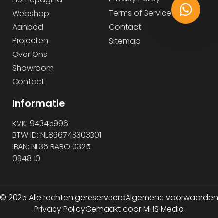
Terms of Service
Webshop
Aanbod
Contact
Projecten
Sitemap
Over Ons
Showroom
Contact
Informatie
KVK: 94345996
BTW ID: NL866743303B01
IBAN: NL36 RABO 0325
0948 10
© 2025 Alle rechten gereserveerd
Algemene voorwaarden
Privacy Policy
Gemaakt door MHS Media