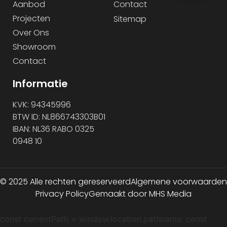
Aanbod
Contact
Projecten
Sitemap
Over Ons
Showroom
Contact
Informatie
KVK: 94345996
BTW ID: NL866743303B01
IBAN: NL36 RABO 0325
0948 10
© 2025 Alle rechten gereserveerd
Algemene voorwaarden
Privacy Policy
Gemaakt door MHS Media
const currentPath = window.location.pathname; const