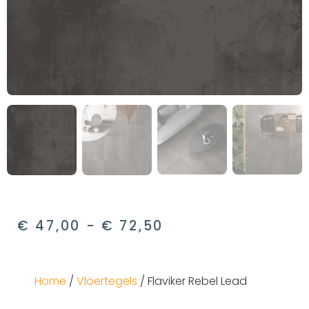
€
47,00
-
€
72,50
Home
/
Vloertegels
/ Flaviker Rebel Lead