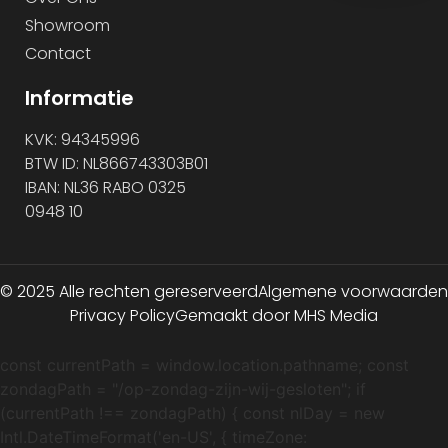
Showroom
Contact
Informatie
KVK: 94345996
BTW ID: NL866743303B01
IBAN: NL36 RABO 0325
0948 10
© 2025 Alle rechten gereserveerd
Algemene voorwaarden
Privacy Policy
Gemaakt door MHS Media
const currentPath = window.location.pathname; const
zondagPath = "/op-zondag-zijn-wij-gesloten"; if
(currentPath !== zondagPath) { const nlDay = new
Intl.DateTimeFormat('en-US', { timeZone: