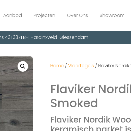
Aanbod
Projecten
Over Ons
Showroom
s 431 3371 BH, Hardinxveld-Giessendam
Home
/
Vloertegels
/ Flaviker Nord
Flaviker Nord
Smoked
Flaviker Nordik Wo
keramisch parket i