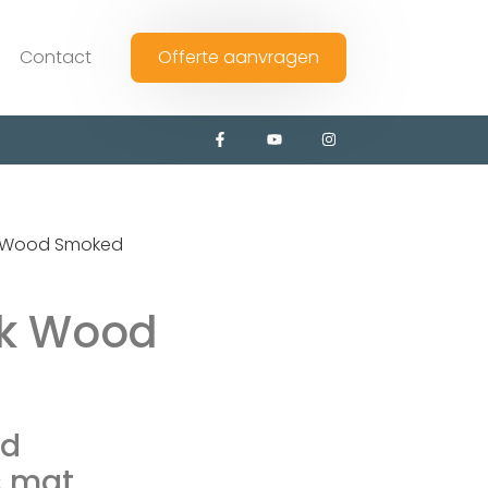
Contact
Offerte aanvragen
ik Wood Smoked
ik Wood
od
s mat