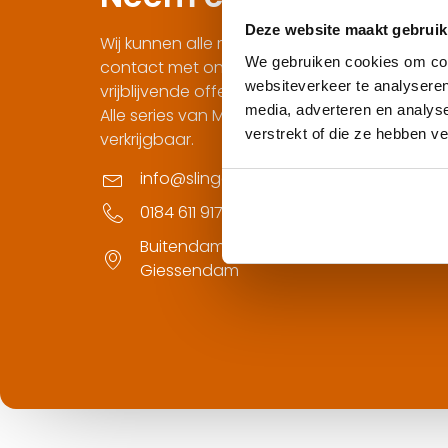
Deze website maakt gebruik
Wij kunnen alle merken tegels leveren. Neemt
We gebruiken cookies om cont
contact met ons op voor een geheel
websiteverkeer te analyseren
vrijblijvende offerte.
media, adverteren en analys
Alle series van Michel Oprey zijn bij ons
verstrekt of die ze hebben v
verkrijgbaar.
info@slingerlandtegels.nl
0184 611 917
Buitendams 431 3371 BH, Hardinxveld-
Giessendam