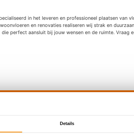
pecialiseerd in het leveren en professioneel plaatsen van 
woonvloeren en renovaties realiseren wij strak en duurzaa
die perfect aansluit bij jouw wensen en de ruimte. Vraag e
Offerte aan
Selecteer type dienst
Wat 
Details