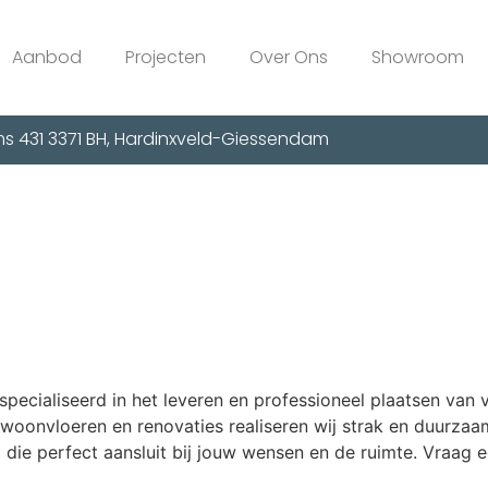
Aanbod
Projecten
Over Ons
Showroom
s 431 3371 BH, Hardinxveld-Giessendam
specialiseerd in het leveren en professioneel plaatsen van
woonvloeren en renovaties realiseren wij strak en duurzaa
die perfect aansluit bij jouw wensen en de ruimte. Vraag e