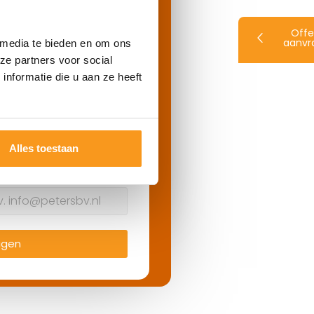
Offe
aanvr
 media te bieden en om ons
ze partners voor social
nformatie die u aan ze heeft
ijfsnaam
Alles toestaan
ailadres
agen