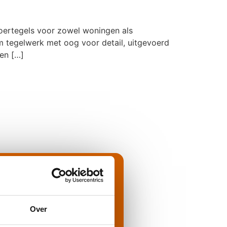
vloertegels voor zowel woningen als
m tegelwerk met oog voor detail, uitgevoerd
en […]
vragen
is uw woonplaats?
Over