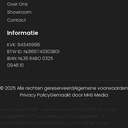
Over Ons
Showroom
Contact
Informatie
KVK: 94345996
BTW ID: NL866743303B01
IBAN: NL36 RABO 0325
0948 10
© 2025 Alle rechten gereserveerd
Algemene voorwaarden
Privacy Policy
Gemaakt door MHS Media
const currentPath = window.location.pathname; const
zondagPath = "/op-zondag-zijn-wij-gesloten"; if
(currentPath !== zondagPath) { const nlDay = new