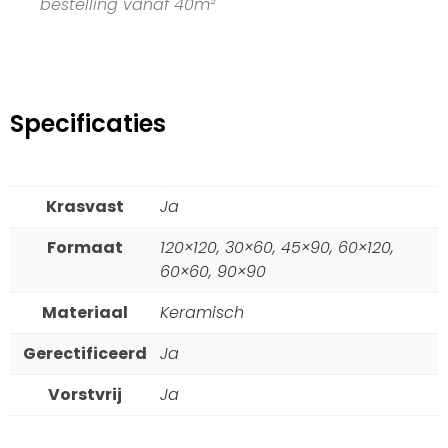
bestelling vanaf 40m²
Specificaties
Krasvast
Ja
Formaat
120×120, 30×60, 45×90, 60×120,
60×60, 90×90
Materiaal
Keramisch
Gerectificeerd
Ja
Vorstvrij
Ja