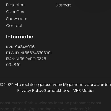
Projecten
Sitemap
Over Ons
Showroom
Contact
Informatie
KVK: 94345996
BTW ID: NL866743303B01
IBAN: NL36 RABO 0325
0948 10
© 2025 Alle rechten gereserveerd
Algemene voorwaarden
Privacy Policy
Gemaakt door MHS Media
const currentPath = window.location.pathname; const
zondagPath = "/op-zondag-zijn-wij-gesloten"; if