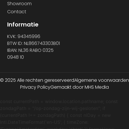
Showroom
Contact
Informatie
KVK: 94345996
BTW ID: NL866743303B01
IBAN: NL36 RABO 0325
0948 10
© 2025 Alle rechten gereserveerd
Algemene voorwaarden
Privacy Policy
Gemaakt door MHS Media
const currentPath = window.location.pathname; const
zondagPath = "/op-zondag-zijn-wij-gesloten"; if
(currentPath !== zondagPath) { const nlDay = new
Intl.DateTimeFormat('en-US', { timeZone: