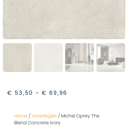
€
53,50
-
€
69,96
Home
/
Vloertegels
/ Michel Oprey The
Blend Concrete Ivory