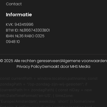
Contact
Informatie
KVK: 94345996
BTW ID: NL866743303B01
IBAN: NL36 RABO 0325
0948 10
© 2025 Alle rechten gereserveerd
Algemene voorwaarden
Privacy Policy
Gemaakt door MHS Media
const currentPath = window.location.pathname; const
zondagPath = "/op-zondag-zijn-wij-gesloten"; if
(currentPath !== zondagPath) { const nlDay = new
Intl.DateTimeFormat('en-US', { timeZone:
'Europe/Amsterdam', weekday: 'short' }).format(new