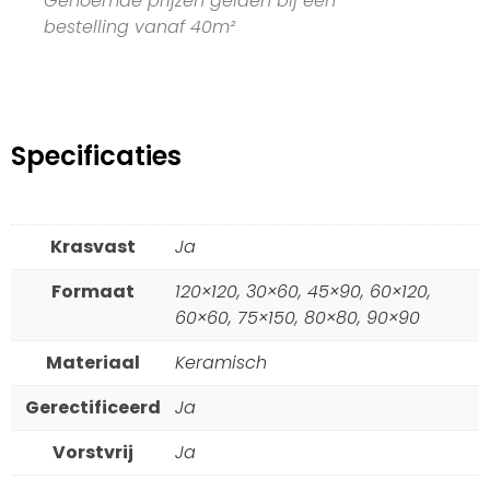
Genoemde prijzen gelden bij een
bestelling vanaf 40m²
Specificaties
Krasvast
Ja
Formaat
120×120, 30×60, 45×90, 60×120,
60×60, 75×150, 80×80, 90×90
Materiaal
Keramisch
Gerectificeerd
Ja
Vorstvrij
Ja