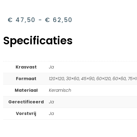
€
47,50
-
€
62,50
Specificaties
Krasvast
Ja
Formaat
120×120, 30×60, 45×90, 60×120, 60×60, 75×
Materiaal
Keramisch
Gerectificeerd
Ja
Vorstvrij
Ja