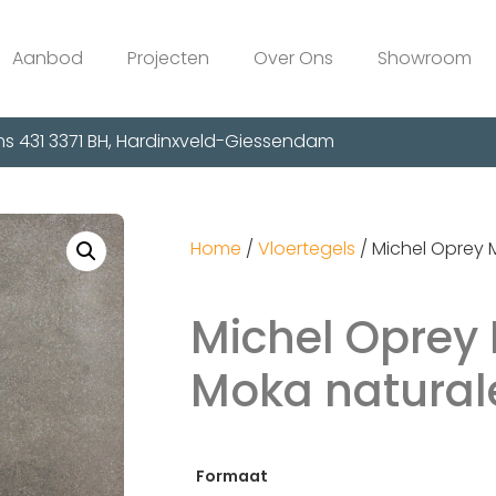
Aanbod
Projecten
Over Ons
Showroom
s 431 3371 BH, Hardinxveld-Giessendam
Home
/
Vloertegels
/ Michel Oprey
Michel Oprey
Moka natural
Formaat