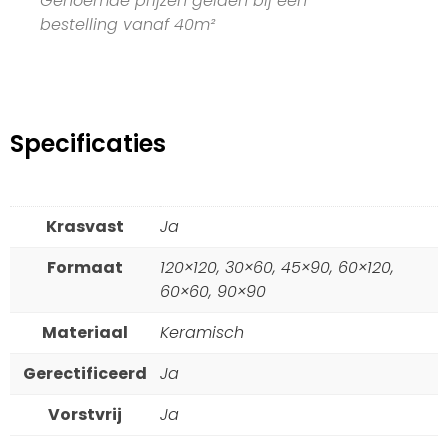
Genoemde prijzen gelden bij een
bestelling vanaf 40m²
Specificaties
Krasvast
Ja
Formaat
120×120, 30×60, 45×90, 60×120,
60×60, 90×90
Materiaal
Keramisch
Gerectificeerd
Ja
Vorstvrij
Ja