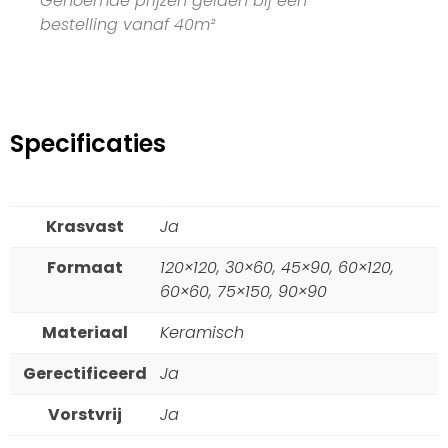
Genoemde prijzen gelden bij een
bestelling vanaf 40m²
Specificaties
Krasvast
Ja
Formaat
120×120, 30×60, 45×90, 60×120,
60×60, 75×150, 90×90
Materiaal
Keramisch
Gerectificeerd
Ja
Vorstvrij
Ja