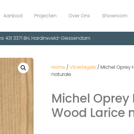
Aanbod
Projecten
Over Ons
Showroom
s 431 3371 BH, Hardinxveld-Giessendam
Home
/
Vloertegels
/ Michel Oprey
naturale
Michel Oprey
Wood Larice 