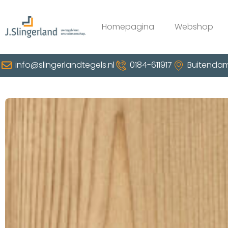
Homepagina
Webshop
info@slingerlandtegels.nl
0184-611917
Buitendam