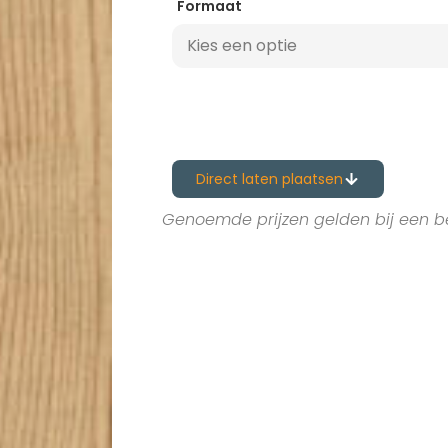
Formaat
Direct laten plaatsen
Genoemde prijzen gelden bij een b