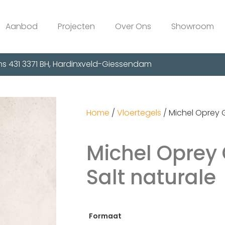
Aanbod
Projecten
Over Ons
Showroom
s 431 3371 BH, Hardinxveld-Giessendam
Home
/
Vloertegels
/ Michel Oprey G
Michel Oprey 
Salt naturale
Formaat