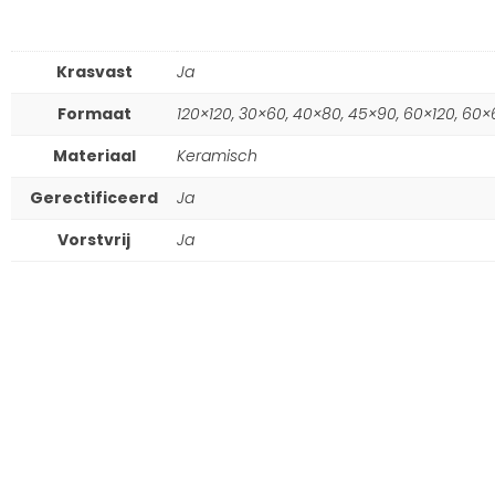
Krasvast
Ja
Formaat
120×120, 30×60, 40×80, 45×90, 60×120, 60×
Materiaal
Keramisch
Gerectificeerd
Ja
Vorstvrij
Ja