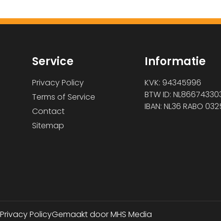
Service
Informatie
Privacy Policy
KVK: 94345996
BTW ID: NL86674330
Terms of Service
IBAN: NL36 RABO 032
Contact
Sitemap
Privacy Policy
Gemaakt door MHS Media