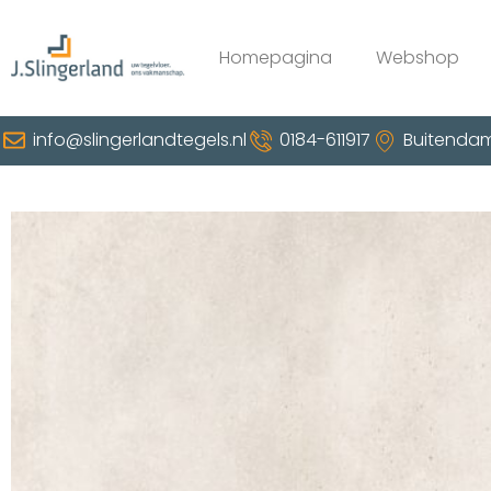
Homepagina
Webshop
info@slingerlandtegels.nl
0184-611917
Buitendam