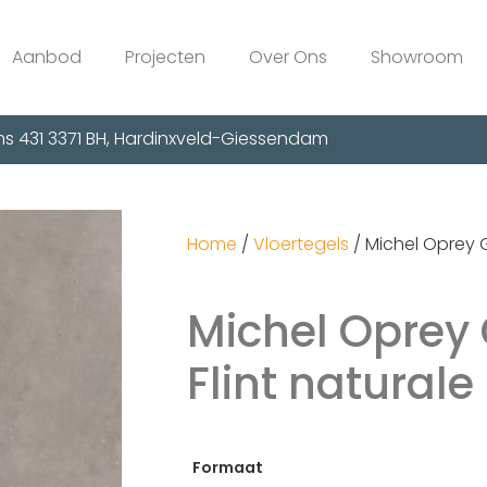
Aanbod
Projecten
Over Ons
Showroom
s 431 3371 BH, Hardinxveld-Giessendam
Home
/
Vloertegels
/ Michel Oprey Gl
Michel Oprey 
Flint naturale
Formaat