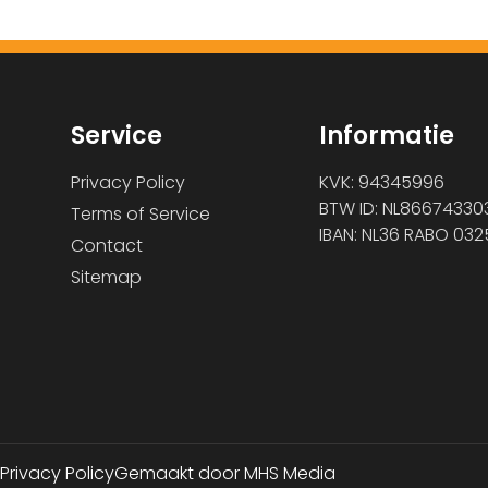
Service
Informatie
Privacy Policy
KVK: 94345996
BTW ID: NL86674330
Terms of Service
IBAN: NL36 RABO 032
Contact
Sitemap
Privacy Policy
Gemaakt door MHS Media