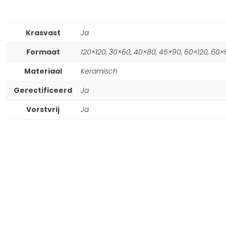
Krasvast
Ja
Formaat
120×120, 30×60, 40×80, 45×90, 60×120, 60×
Materiaal
Keramisch
Gerectificeerd
Ja
Vorstvrij
Ja