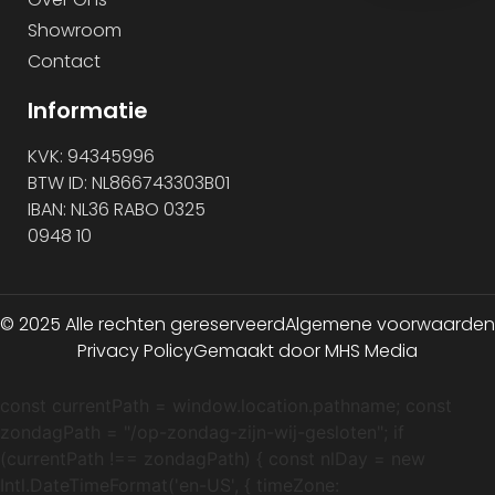
Showroom
Contact
Informatie
KVK: 94345996
BTW ID: NL866743303B01
IBAN: NL36 RABO 0325
0948 10
© 2025 Alle rechten gereserveerd
Algemene voorwaarden
Privacy Policy
Gemaakt door MHS Media
const currentPath = window.location.pathname; const
zondagPath = "/op-zondag-zijn-wij-gesloten"; if
(currentPath !== zondagPath) { const nlDay = new
Intl.DateTimeFormat('en-US', { timeZone: