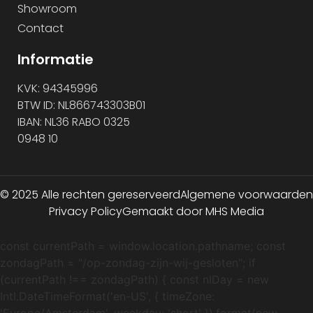
Showroom
Contact
Informatie
KVK: 94345996
BTW ID: NL866743303B01
IBAN: NL36 RABO 0325
0948 10
© 2025 Alle rechten gereserveerd
Algemene voorwaarden
Privacy Policy
Gemaakt door MHS Media
const currentPath = window.location.pathname; const
zondagPath = "/op-zondag-zijn-wij-gesloten"; if
(currentPath !== zondagPath) { const nlDay = new
Intl.DateTimeFormat('en-US', { timeZone: