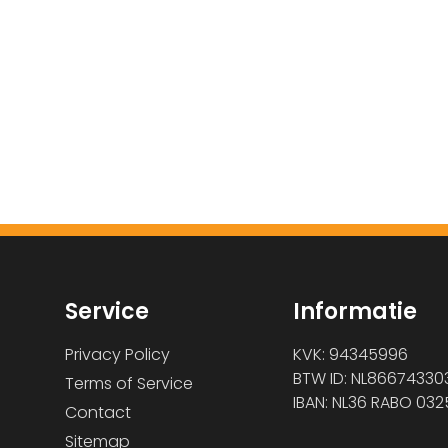
Service
Informatie
Privacy Policy
KVK: 94345996
BTW ID: NL86674330
Terms of Service
IBAN: NL36 RABO 032
Contact
Sitemap