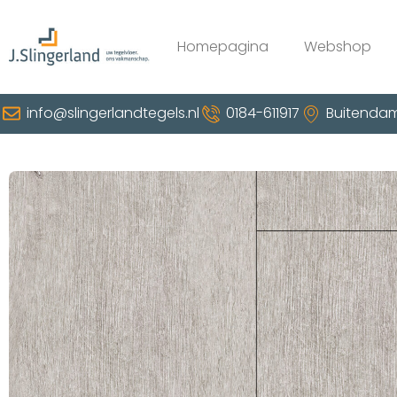
Homepagina
Webshop
info@slingerlandtegels.nl
0184-611917
Buitendam