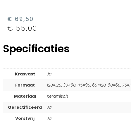
€
69,50
€
55,00
Specificaties
Krasvast
Ja
Formaat
120×120, 30×60, 45×90, 60×120, 60×60, 75×
Materiaal
Keramisch
Gerectificeerd
Ja
Vorstvrij
Ja