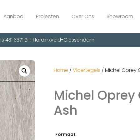
Aanbod
Projecten
Over Ons
Showroom
s 431 3371 BH, Hardinxveld-Giessendam
Home
/
Vloertegels
/ Michel Oprey 
Michel Oprey 
Ash
Formaat