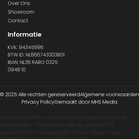
Over Ons
Showroom
Contact
Informatie
KVK: 94345996
BTW ID: NL866743303B01
IBAN: NL36 RABO 0325
0948 10
© 2025 Alle rechten gereserveerd
Algemene voorwaarden
Privacy Policy
Gemaakt door MHS Media
const currentPath = window.location.pathname; const
zondagPath = "/op-zondag-zijn-wij-gesloten"; if
(currentPath !== zondagPath) { const nlDay = new