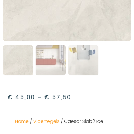
€
45,00
-
€
57,50
Home
/
Vloertegels
/ Caesar Slab2 Ice