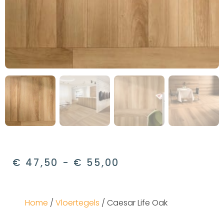
€
47,50
-
€
55,00
Home
/
Vloertegels
/ Caesar Life Oak