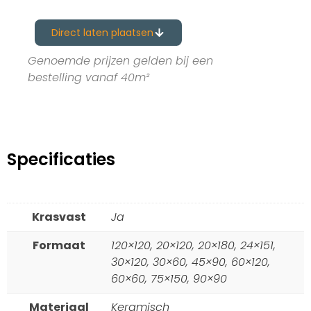
Direct laten plaatsen
Genoemde prijzen gelden bij een
bestelling vanaf 40m²
Specificaties
Krasvast
Ja
Formaat
120×120, 20×120, 20×180, 24×151,
30×120, 30×60, 45×90, 60×120,
60×60, 75×150, 90×90
Materiaal
Keramisch