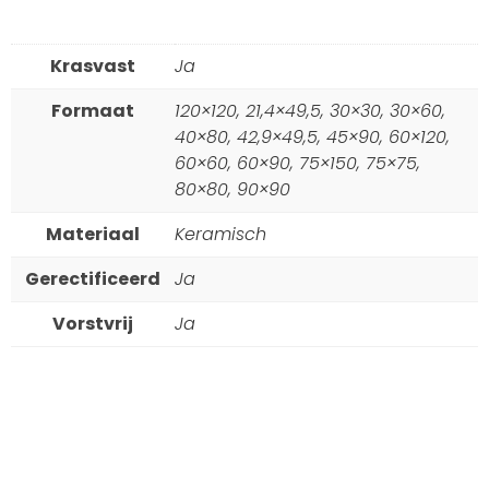
Krasvast
Ja
Formaat
120×120, 21,4×49,5, 30×30, 30×60,
40×80, 42,9×49,5, 45×90, 60×120,
60×60, 60×90, 75×150, 75×75,
80×80, 90×90
Materiaal
Keramisch
Gerectificeerd
Ja
Vorstvrij
Ja