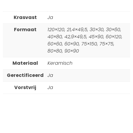
Krasvast
Ja
Formaat
120×120, 21,4×49,5, 30×30, 30×60,
40×80, 42,9×49,5, 45×90, 60×120,
60×60, 60×90, 75×150, 75×75,
80×80, 90×90
Materiaal
Keramisch
Gerectificeerd
Ja
Vorstvrij
Ja