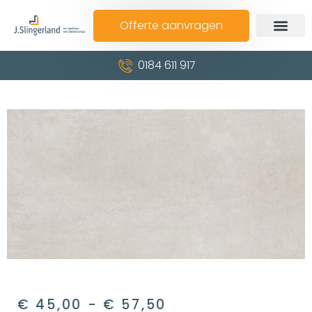
Offerte aanvragen
0184 611 917
€
45,00
-
€
57,50