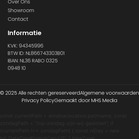
Over Ons
Showroom
Contact
Informatie
KVK: 94345996
BTW ID: NL866743303B01
IBAN: NL36 RABO 0325
0948 10
© 2025 Alle rechten gereserveerd
Algemene voorwaarden
Privacy Policy
Gemaakt door MHS Media
const currentPath = window.location.pathname; const
zondagPath = "/op-zondag-zijn-wij-gesloten"; if
(currentPath !== zondagPath) { const nlDay = new
Intl.DateTimeFormat('en-US', { timeZone: