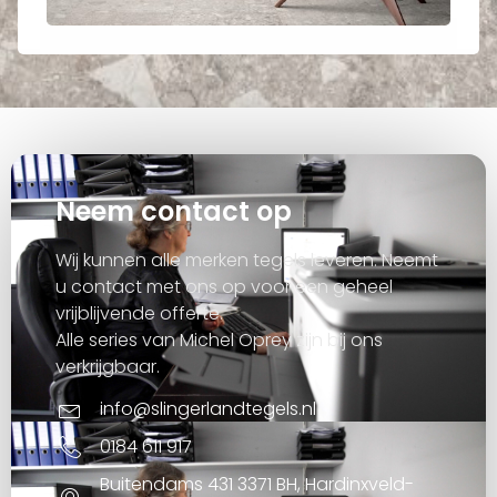
Neem contact op
Wij kunnen alle merken tegels leveren. Neemt
u contact met ons op voor een geheel
vrijblijvende offerte.
Alle series van Michel Oprey zijn bij ons
verkrijgbaar.
info@slingerlandtegels.nl
0184 611 917
Buitendams 431 3371 BH, Hardinxveld-