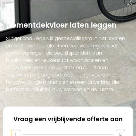
Cementdekvloer laten leggen
Slingerland Tegels is gespecialiseerd in het leveren
en professioneel plaatsen van vloertegels voor
zowel woningen als bedrijfspanden. Van
badkamers en keukens tot woonvloeren en
renovaties realiseren wij strak en duurzaam
tegelwerk met oog voor detail, uitgevoerd met
hoogwaardige materialen en een afwerking die
perfect aansluit bij jouw wensen en de ruimte.
Vraag een vrijblijvende offerte aan
1
2