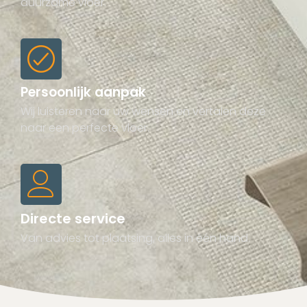
duurzame vloer.
Persoonlijk aanpak
Wij luisteren naar uw wensen en vertalen deze
naar een perfecte vloer.
Directe service
Van advies tot plaatsing, alles in één hand.