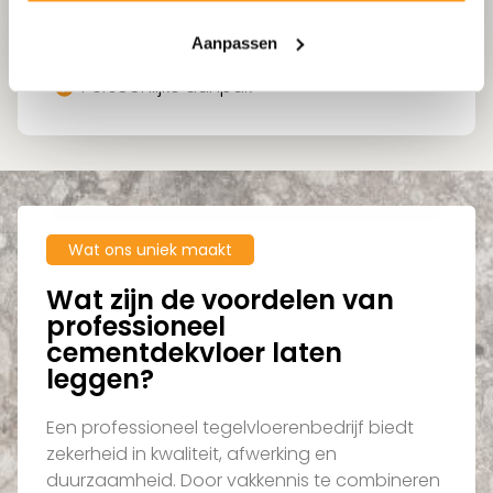
Uitmuntende kwaliteit
Meer dan 25 jaar ervaring
Aanpassen
Service van advies tot plaatsing
Persoonlijke aanpak
Wat ons uniek maakt
Wat zijn de voordelen van
professioneel
cementdekvloer laten
leggen?
Een professioneel tegelvloerenbedrijf biedt
zekerheid in kwaliteit, afwerking en
duurzaamheid. Door vakkennis te combineren