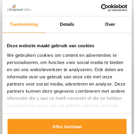
Toestemming
Details
Over
Deze website maakt gebruik van cookies
We gebruiken cookies om content en advertenties te
personaliseren, om functies voor social media te bieden
Het tegelbedrijf voor
en om ons websiteverkeer te analyseren. Ook delen we
cementdekvloer laten
informatie over uw gebruik van onze site met onze
leggen
partners voor social media, adverteren en analyse. Deze
partners kunnen deze gegevens combineren met andere
Slingerland.nl is dé specialist voor
informatie die u aan ze heeft verstrekt of die ze hebben
cementdekvloer laten leggen. Wij leveren en
verzameld op basis van uw gebruik van hun services.
plaatsen tegelvloeren voor zowel particuliere
als zakelijke klanten.
Alles toestaan