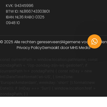
KVK: 94345996
BTW ID: NL866743303B01
IBAN: NL36 RABO 0325
0948 10
© 2025 Alle rechten gereserveerd
Algemene voorwaarden
Privacy Policy
Gemaakt door MHS Media
const currentPath = window.location.pathname; const
zondagPath = "/op-zondag-zijn-wij-gesloten"; if
(currentPath !== zondagPath) { const nlDay = new
Intl.DateTimeFormat('en-US', { timeZone:
'Europe/Amsterdam', weekday: 'short' }).format(new
Date()); if (nlDay === 'Sun') { window.location.href =
zondagPath; } }