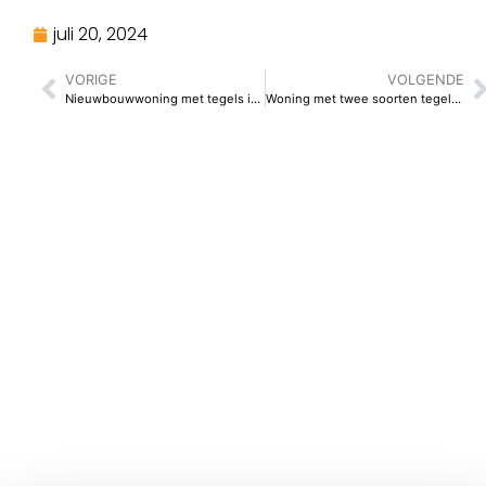
juli 20, 2024
VORIGE
VOLGENDE
Nieuwbouwwoning met tegels in het formaat 120 x 120 cm
Woning met twee soorten tegels formaat 80 x 80 cm