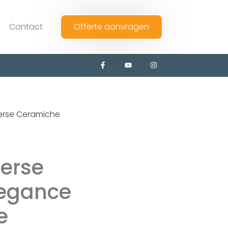
Contact
Offerte aanvragen
erse Ceramiche
verse
legance
e