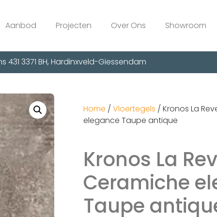
Aanbod
Projecten
Over Ons
Showroom
s 431 3371 BH, Hardinxveld-Giessendam
Home
/
Vloertegels
/ Kronos La Rev
elegance Taupe antique
Kronos La Re
Ceramiche e
Taupe antiqu