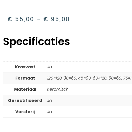
€
55,00
-
€
95,00
Specificaties
Krasvast
Ja
Formaat
120×120, 30×60, 45×90, 60×120, 60×60, 75
Materiaal
Keramisch
Gerectificeerd
Ja
Vorstvrij
Ja