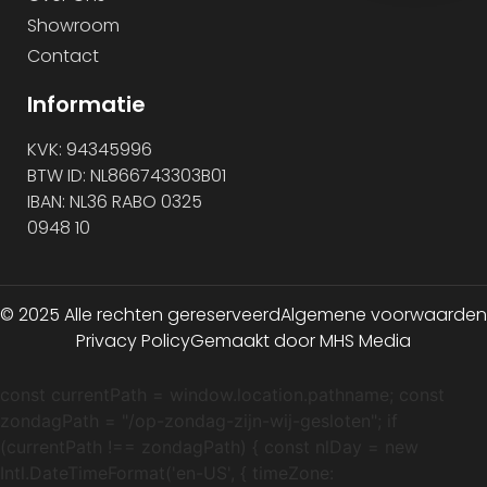
Showroom
Contact
Informatie
KVK: 94345996
BTW ID: NL866743303B01
IBAN: NL36 RABO 0325
0948 10
© 2025 Alle rechten gereserveerd
Algemene voorwaarden
Privacy Policy
Gemaakt door MHS Media
const currentPath = window.location.pathname; const
zondagPath = "/op-zondag-zijn-wij-gesloten"; if
(currentPath !== zondagPath) { const nlDay = new
Intl.DateTimeFormat('en-US', { timeZone: