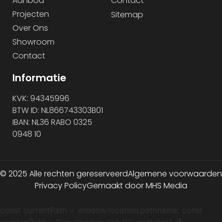
Aanbod
Contact
Projecten
Sitemap
Over Ons
Showroom
Contact
Informatie
KVK: 94345996
BTW ID: NL866743303B01
IBAN: NL36 RABO 0325
0948 10
© 2025 Alle rechten gereserveerd
Algemene voorwaarden
Privacy Policy
Gemaakt door MHS Media
const currentPath = window.location.pathname; const
zondagPath = "/op-zondag-zijn-wij-gesloten"; if