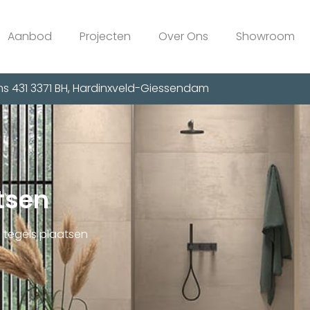
Aanbod
Projecten
Over Ons
Showroom
s 431 3371 BH, Hardinxveld-Giessendam
tsen
tegels plaatsen