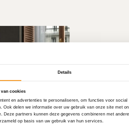
Details
Het tegelbedri
plaatsen
 van cookies
Slingerland.nl is dé specialist
ent en advertenties te personaliseren, om functies voor social
leveren en plaatsen tegelvloe
. Ook delen we informatie over uw gebruik van onze site met on
als zakelijke klanten.
e. Deze partners kunnen deze gegevens combineren met andere i
erzameld op basis van uw gebruik van hun services.