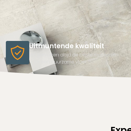
Uitmuntende kwaliteit
Wij gebruiken altijd de beste materialen
voor een duurzame vloer.
Expe