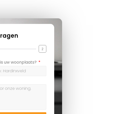
vragen
2
is uw woonplaats?