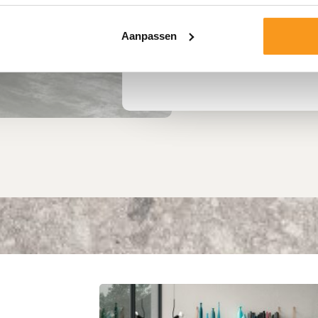
Uitmuntende kwaliteit
Meer dan 25 jaar ervaring
Aanpassen
Service van advies tot pl
Persoonlijke aanpak