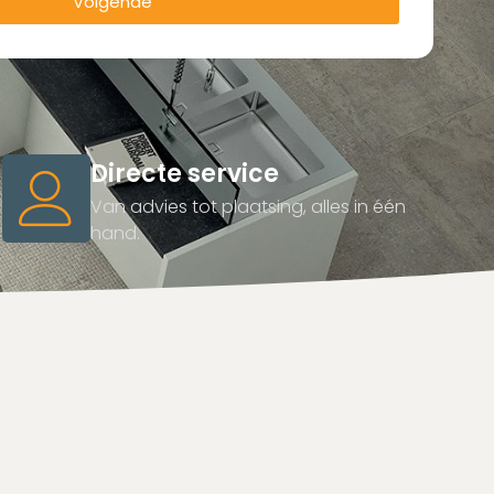
Volgende
Directe service
Van advies tot plaatsing, alles in één
hand.