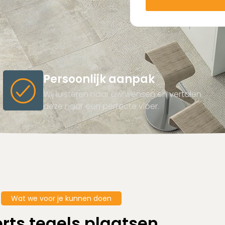
Persoonlijk aanpak
Wij luisteren naar uw wensen en vertalen
deze naar een perfecte vloer.
Wat we voor je kunnen doen
rts tegels plaatsen