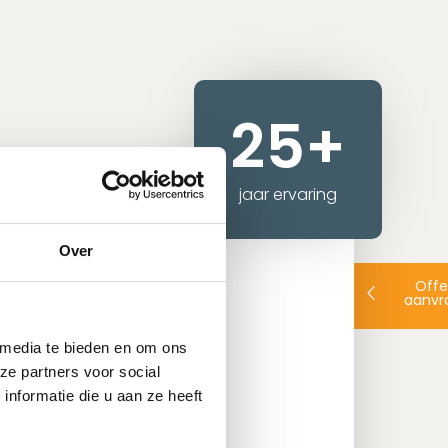
25+
jaar ervaring
Over
jf voor tegels
Offe
aanvr
 voor tegels plaatsen. Wij
 media te bieden en om ons
ren voor zowel particuliere
ze partners voor social
nformatie die u aan ze heeft