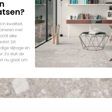
an
atsen?
in kwaliteit,
bineren met
ordt elke
atst. Dit
dige slijtage en
. Zo sluit de
het nu gaat om