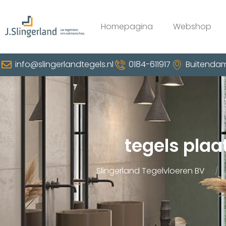
Homepagina
Webshop
info@slingerlandtegels.nl
0184-611917
Buitendam
tegels plaa
Slingerland Tegelvloeren BV