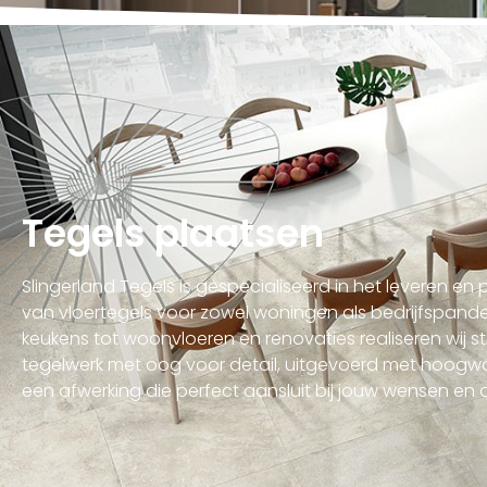
Tegels plaatsen
Slingerland Tegels is gespecialiseerd in het leveren en
van vloertegels voor zowel woningen als bedrijfspan
keukens tot woonvloeren en renovaties realiseren wij 
tegelwerk met oog voor detail, uitgevoerd met hoogw
een afwerking die perfect aansluit bij jouw wensen en d