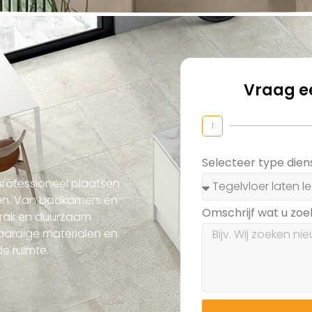
Vraag ee
1
Selecteer type dien
 professioneel plaatsen
den. Van badkamers en
Omschrijf wat u zo
strak en duurzaam
aardige materialen en
e ruimte.