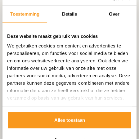
Toestemming
Details
Over
Deze website maakt gebruik van cookies
We gebruiken cookies om content en advertenties te
personaliseren, om functies voor social media te bieden
en om ons websiteverkeer te analyseren. Ook delen we
informatie over uw gebruik van onze site met onze
Het bedrijf voor tegelvloer
partners voor social media, adverteren en analyse. Deze
in Sliedrecht
partners kunnen deze gegevens combineren met andere
informatie die u aan ze heeft verstrekt of die ze hebben
Slingerland.nl is dé specialist voor tegelvloer.
verzameld op basis van uw gebruik van hun services.
Wij leveren en plaatsen tegelvloeren voor
zowel particuliere als zakelijke klanten.
Alles toestaan
Uitmuntende kwaliteit
Meer dan 25 jaar ervaring