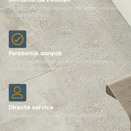
Wij gebruiken altijd de beste materialen voor een
duurzame vloer.
Persoonlijk aanpak
Wij luisteren naar uw wensen en vertalen deze
naar een perfecte vloer.
Directe service
Van advies tot plaatsing, alles in één hand.