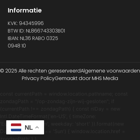
Informatie
KVK: 94345996
BTW ID: NL866743303B01
IBAN: NL36 RABO 0325
0948 10
© 2025 Alle rechten gereserveerd
Algemene voorwaarden
Privacy Policy
Gemaakt door MHS Media
const currentPath = window.location.pathname; const
zondagPath = "/op-zondag-zijn-wij-gesloten"; if
(currentPath !== zondagPath) { const nlDay = new
Intl.DateTimeFormat('en-US', { timeZone:
'Europe/Amsterdam', weekday: 'short' }).format(new
NL
Date()); if (nlDay === 'Sun') { window.location.href =
zondagPath; } }