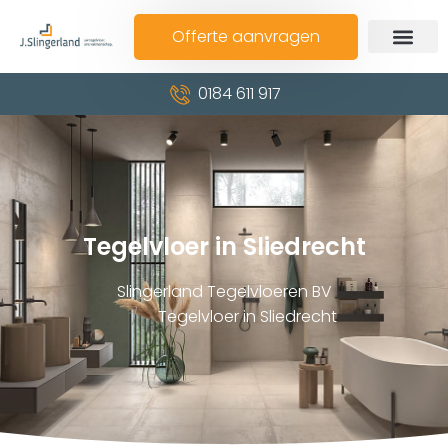
Offerte aanvragen
0184 611 917
Tegelvloer in Sliedrecht
Slingerland Tegelvloeren BV
Tegelvloer in Sliedrecht