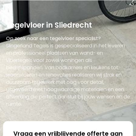
Tegelvloer in Sliedrecht
Op zoek naar een tegelvloer specialist?
Slingerland Tegels is gespecialiseerd in het leveren
en professioneel plaatsen van wand- en
vloertegels voor zowel woningen als
bedrijfspanden. Van badkamers en keukens tot
woonvloeren en renovaties realiseren wij strak en
duurzaam tegelwerk met oog voor detail,
uitgevoerd met hoogwaardige materialen en een
afwerking die perfect aansluit bij jouw wensen en de
ruimte.
Vraag een vrijblijvende offerte aan