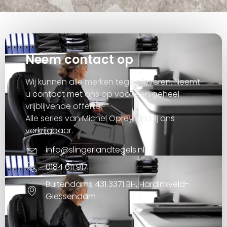
Neem contact op
Wij kunnen alle merken tegels leveren. Neemt
u contact met ons op voor een geheel
vrijblijvende offerte.
Alle series van Michel Oprey zijn bij ons
verkrijgbaar.
info@slingerlandtegels.nl
0184 611 917
Buitendams 431 3371 BH, Hardinxveld-
Giessendam