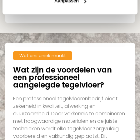
Aanpassen
Service van advies tot plaatsing
Persoonlijke aanpak
Wat ons uniek maakt
Wat zijn de voordelen van
een professioneel
aangelegde tegelvloer?
Een professioneel tegelvloerenbedrijf biedt
zekerheid in kwaliteit, afwerking en
duurzaamheid. Door vakkennis te combineren
met hoogwaardige materialen en de juiste
technieken wordt elke tegelvloer zorgvuldig
voorbereid en vakkundig geplaatst. Dit