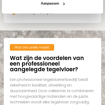
Meer dan 25 jaar ervaring
Aanpassen
Service van advies tot plaatsing
Persoonlijke aanpak
Wat ons uniek maakt
Wat zijn de voordelen van
een professioneel
aangelegde tegelvloer?
Een professioneel tegelvloerenbedrijf biedt
zekerheid in kwaliteit, afwerking en
duurzaamheid. Door vakkennis te combineren
met hoogwaardige materialen en de juiste
technieken wordt elke tegelvloer zorgvuldig