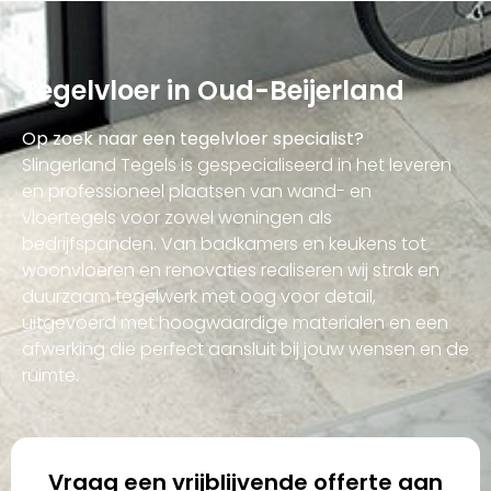
Tegelvloer in Oud-Beijerland
Op zoek naar een tegelvloer specialist?
Slingerland Tegels is gespecialiseerd in het leveren
en professioneel plaatsen van wand- en
vloertegels voor zowel woningen als
bedrijfspanden. Van badkamers en keukens tot
woonvloeren en renovaties realiseren wij strak en
duurzaam tegelwerk met oog voor detail,
uitgevoerd met hoogwaardige materialen en een
afwerking die perfect aansluit bij jouw wensen en de
ruimte.
Vraag een vrijblijvende offerte aan