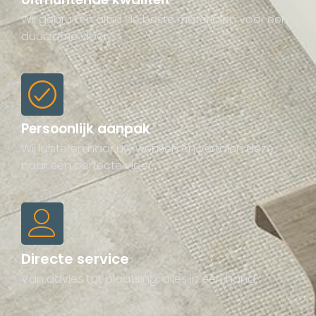
Wij gebruiken altijd de beste materialen voor een
duurzame vloer.
Persoonlijk aanpak
Wij luisteren naar uw wensen en vertalen deze
naar een perfecte vloer.
Directe service
Van advies tot plaatsing, alles in één hand.