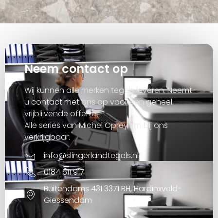
Neem contact op
Wij kunnen alle merken tegels leveren. Neemt
u contact met ons op voor een geheel
vrijblijvende offerte.
Alle series van Michel Oprey zijn bij ons
verkrijgbaar.
info@slingerlandtegels.nl
0184 611 917
Buitendams 431 3371 BH, Hardinxveld-
Giessendam