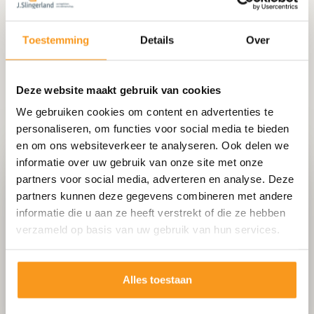
Toestemming
Details
Over
Deze website maakt gebruik van cookies
We gebruiken cookies om content en advertenties te
personaliseren, om functies voor social media te bieden
en om ons websiteverkeer te analyseren. Ook delen we
informatie over uw gebruik van onze site met onze
Het bedrijf voor tegelvloer
partners voor social media, adverteren en analyse. Deze
in Oud-Beijerland
partners kunnen deze gegevens combineren met andere
informatie die u aan ze heeft verstrekt of die ze hebben
Slingerland.nl is dé specialist voor tegelvloer.
verzameld op basis van uw gebruik van hun services.
Wij leveren en plaatsen tegelvloeren voor
zowel particuliere als zakelijke klanten.
Alles toestaan
Uitmuntende kwaliteit