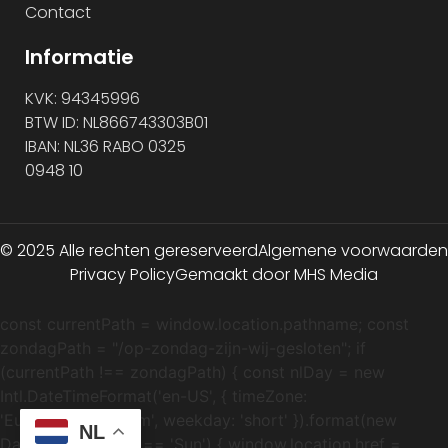
Contact
Informatie
KVK: 94345996
BTW ID: NL866743303B01
IBAN: NL36 RABO 0325
0948 10
© 2025 Alle rechten gereserveerd
Algemene voorwaarden
Privacy Policy
Gemaakt door MHS Media
const currentPath = window.location.pathname; const
zondagPath = "/op-zondag-zijn-wij-gesloten"; if
(currentPath !== zondagPath) { const nlDay = new
Intl.DateTimeFormat('en-US', { timeZone:
'Europe/Amsterdam', weekday: 'short' }).format(new
NL
Date()); if (nlDay === 'Sun') { window.location.href =