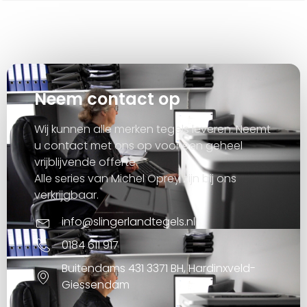
Neem contact op
Wij kunnen alle merken tegels leveren. Neemt
u contact met ons op voor een geheel
vrijblijvende offerte.
Alle series van Michel Oprey zijn bij ons
verkrijgbaar.
info@slingerlandtegels.nl
0184 611 917
Buitendams 431 3371 BH, Hardinxveld-
Giessendam