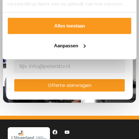
verzameld op basis van uw gebruik van hun services.
Bedrijfsnaam
Alles toestaan
Telefoonnummer
Aanpassen
E-mailadres
Offerte aanvragen