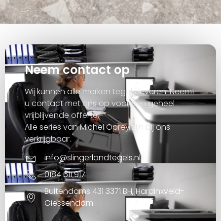
Neem contact op
Wij kunnen alle merken tegels leveren. Neemt
u contact met ons op voor een geheel
vrijblijvende offerte.
Alle series van Michel Oprey zijn bij ons
verkrijgbaar.
info@slingerlandtegels.nl
0184 611 917
Buitendams 431 3371 BH, Hardinxveld-
Giessendam