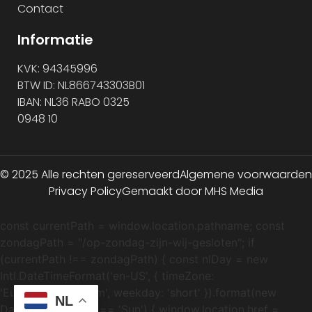
Contact
Informatie
KVK: 94345996
BTW ID: NL866743303B01
IBAN: NL36 RABO 0325
0948 10
© 2025 Alle rechten gereserveerd
Algemene voorwaarden
Privacy Policy
Gemaakt door MHS Media
const currentPath = window.location.pathname; const
zondagPath = "/op-zondag-zijn-wij-gesloten"; if
(currentPath !== zondagPath) { const nlDay = new
Intl.DateTimeFormat('en-US', { timeZone:
'Europe/Amsterdam', weekday: 'short' }).format(new
NL
Date()); if (nlDay === 'Sun') { window.location.href =