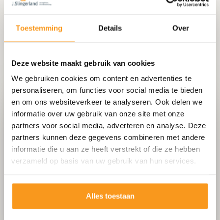
Toestemming
Details
Over
Deze website maakt gebruik van cookies
We gebruiken cookies om content en advertenties te
personaliseren, om functies voor social media te bieden
en om ons websiteverkeer te analyseren. Ook delen we
Het tegelbedrijf voor
informatie over uw gebruik van onze site met onze
vloertegels voor badkamer
partners voor social media, adverteren en analyse. Deze
partners kunnen deze gegevens combineren met andere
Slingerland.nl is dé specialist voor vloertegels
informatie die u aan ze heeft verstrekt of die ze hebben
voor badkamer. Wij leveren en plaatsen
verzameld op basis van uw gebruik van hun services.
tegelvloeren voor zowel particuliere als
zakelijke klanten.
Alles toestaan
Uitmuntende kwaliteit