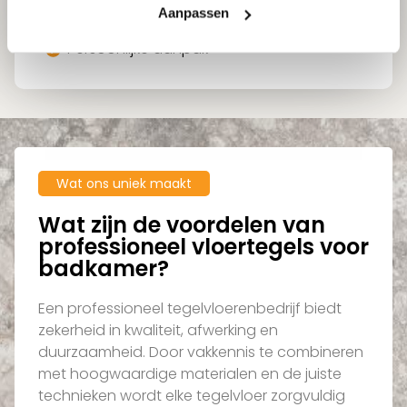
Meer dan 25 jaar ervaring
Aanpassen
Service van advies tot plaatsing
Persoonlijke aanpak
Wat ons uniek maakt
Wat zijn de voordelen van
professioneel vloertegels voor
badkamer?
Een professioneel tegelvloerenbedrijf biedt
zekerheid in kwaliteit, afwerking en
duurzaamheid. Door vakkennis te combineren
met hoogwaardige materialen en de juiste
technieken wordt elke tegelvloer zorgvuldig