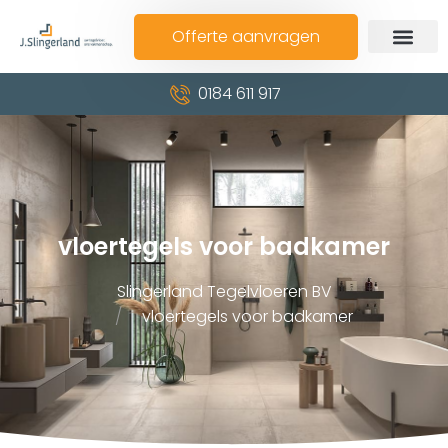
Offerte aanvragen
0184 611 917
vloertegels voor badkamer
Slingerland Tegelvloeren BV
vloertegels voor badkamer