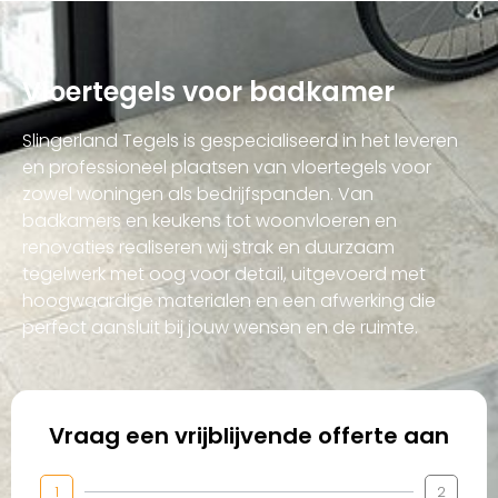
Vloertegels voor badkamer
Slingerland Tegels is gespecialiseerd in het leveren
en professioneel plaatsen van vloertegels voor
zowel woningen als bedrijfspanden. Van
badkamers en keukens tot woonvloeren en
renovaties realiseren wij strak en duurzaam
tegelwerk met oog voor detail, uitgevoerd met
hoogwaardige materialen en een afwerking die
perfect aansluit bij jouw wensen en de ruimte.
Vraag een vrijblijvende offerte aan
1
2