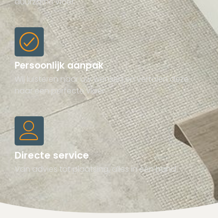
duurzame vloer.
Persoonlijk aanpak
Wij luisteren naar uw wensen en vertalen deze
naar een perfecte vloer.
Directe service
Van advies tot plaatsing, alles in één hand.